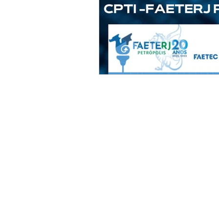
Endereço
Av. Getúlio Vargas 335, Quitandinha,
Petrópolis, RJ, 25651-075