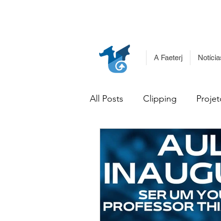
A Faeterj
Notícia
All Posts
Clipping
Projet