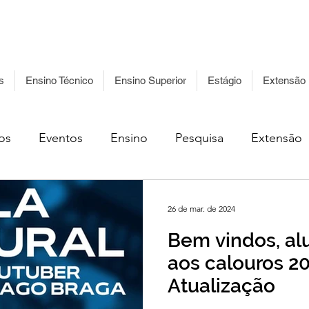
Acessibilidade
Ouvidoria
Acesso à
Leg
Informação
s
Ensino Técnico
Ensino Superior
Estágio
Extensão
os
Eventos
Ensino
Pesquisa
Extensão
26 de mar. de 2024
Bem vindos, al
aos calouros 2
Atualização