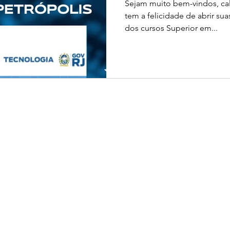
Sejam muito bem-vindos, cal
tem a felicidade de abrir su
dos cursos Superior em...
Mapa do site
Sobre nós
Notícias
Instalações
Contato
Equipe Administrativa
Ouvidoria