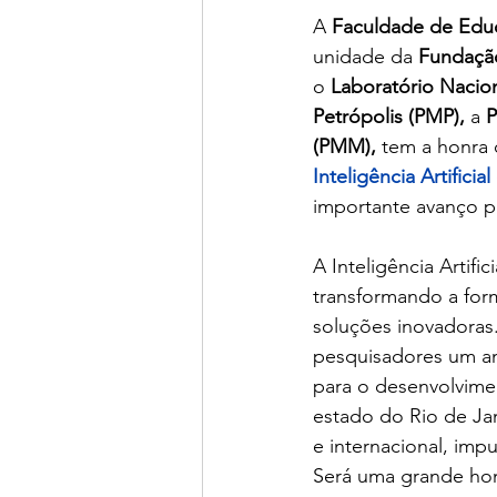
A 
Faculdade de Educ
unidade da 
Fundação
o 
Laboratório Nacio
Petrópolis (PMP), 
a 
P
(PMM),
 tem a honra 
Inteligência Artific
importante avanço p
A Inteligência Artif
transformando a for
soluções inovadoras
pesquisadores um a
para o desenvolvimen
estado do Rio de Ja
e internacional, im
Será uma grande honr