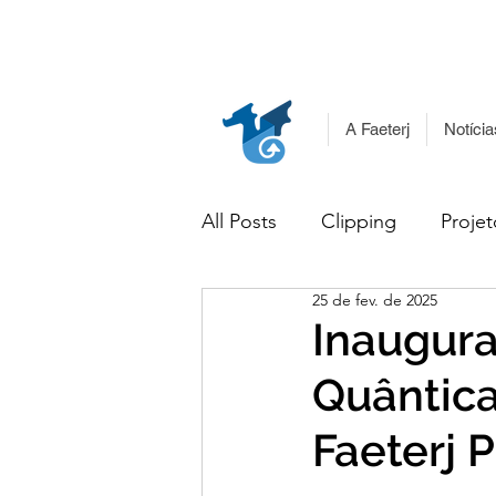
A Faeterj
Notícia
All Posts
Clipping
Projet
25 de fev. de 2025
Inaugur
Quântica 
Faeterj 