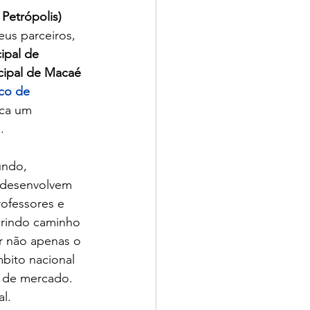
Petrópolis) 
us parceiros, 
ipal de 
cipal de Macaé 
co de 
ca um 
.
undo, 
 desenvolvem 
ofessores e 
rindo caminho 
r não apenas o 
bito nacional 
s de mercado.
l.