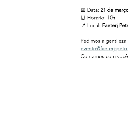
📅 Data:
 21 de març
⏰ Horário: 
10h
📍 Local: 
Faeterj Pet
Pedimos a gentileza 
evento@faeterj-petro
Contamos com você p