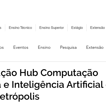
Acessibilidade
Ouvidoria
Acesso à
Leg
Informação
s
Ensino Técnico
Ensino Superior
Estágio
Extensão
os
Eventos
Ensino
Pesquisa
Extensão
ação Hub Computação
e Inteligência Artificial
Petrópolis