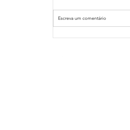
Escreva um comentário
Faeterj Petrópolis sedia
Encontro Itinerante de
Secretarias Escolares da
Faetec
Endereço
Av. Getúlio Vargas 335, Quitandinha,
Petrópolis, RJ, 25651-075
Contato