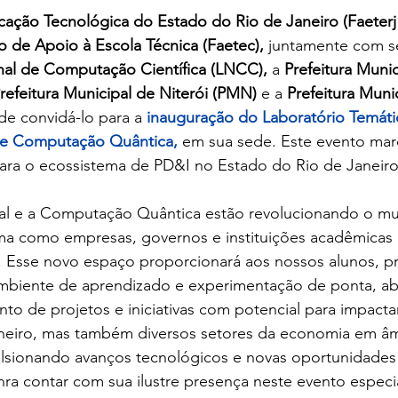
ação Tecnológica do Estado do Rio de Janeiro (Faeterj 
 de Apoio à Escola Técnica (Faetec),
 juntamente com se
nal de Computação Científica (LNCC),
 a 
Prefeitura Munic
refeitura Municipal de Niterói (PMN)
 e a 
Prefeitura Muni
de convidá-lo para a
 inauguração do Laboratório Temáti
ial e Computação Quântica,
 em sua sede. Este evento mar
ara o ecossistema de PD&I no Estado do Rio de Janeiro
icial e a Computação Quântica estão revolucionando o m
ma como empresas, governos e instituições acadêmicas
. Esse novo espaço proporcionará aos nossos alunos, pr
mbiente de aprendizado e experimentação de ponta, ab
to de projetos e iniciativas com potencial para impacta
neiro, mas também diversos setores da economia em âm
pulsionando avanços tecnológicos e novas oportunidade
a contar com sua ilustre presença neste evento especia