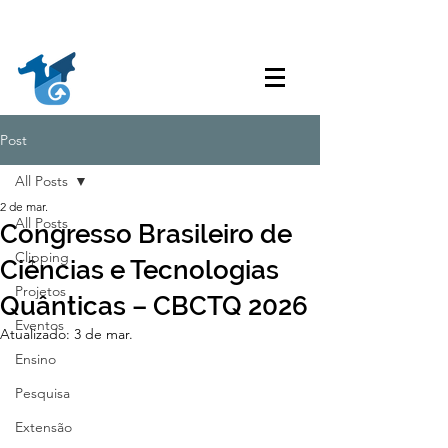
Acessibilidade
Acesso à
Ouvidoria
Transparência
Informação
Post
All Posts
2 de mar.
All Posts
Congresso Brasileiro de
Clipping
Ciências e Tecnologias
Projetos
Quânticas – CBCTQ 2026
Eventos
Atualizado:
3 de mar.
Ensino
Pesquisa
Extensão