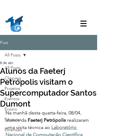
Acessibilidade
Acesso à
Ouvidoria
Transparência
Informação
Post
All Posts
8 de abr.
All Posts
Alunos da Faeterj
Clipping
Petrópolis visitam o
Projetos
Supercomputador Santos
Eventos
Dumont
Ensino
Na manhã desta quarta-feira, 08/04, 
Pesquisa
alunos da 
Faeterj Petrópolis 
realizaram 
uma visita técnica ao 
Laboratório 
Extensão
Nacional de Computação Científica 