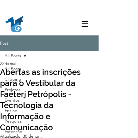
Acessibilidade
Acesso à
Ouvidoria
Transparência
Informação
Post
All Posts
22 de mai.
All Posts
Abertas as inscrições
Clipping
para o Vestibular da
Projetos
Faeterj Petrópolis -
Eventos
Tecnologia da
Ensino
Informação e
Pesquisa
Comunicação
Extensão
Atualizado:
30 de jun.