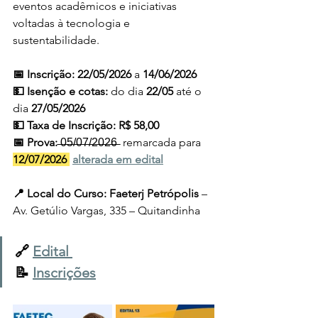
eventos acadêmicos e iniciativas 
voltadas à tecnologia e 
sustentabilidade.
📅
Inscrição: 22/05/2026 
a
 14/06/2026
💵 Isenção e cotas:
 do dia 
22/05
 até o 
dia 
27/05/2026
💵 Taxa
de Inscrição: R$ 58,00
📅 Prova: 
̶0̶5̶/̶0̶7̶/̶2̶0̶2̶6̶  remarcada para 
12/07/2026 
alterada em edital
📍 Local do Curso: Faeterj Petrópolis 
– 
Av. Getúlio Vargas, 335 – Quitandinha
🔗 
Edital 
📝 
Inscrições