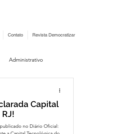
islação
Transparência
Contato
Revista Democratizar
Administrativo
clarada Capital
 RJ!
i publicado no Diário Oficial:
nte a Capital Tecnológica do