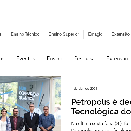
Acessibilidade
Ouvidoria
Acesso à
Leg
Informação
s
Ensino Técnico
Ensino Superior
Estágio
Extensão
os
Eventos
Ensino
Pesquisa
Extensão
1 de abr. de 2025
Petrópolis é de
Tecnológica do
Na última sexta-feira (28), fo
Petrópolis agora é oficialme