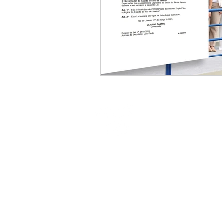
Endereço
Av. Getúlio Vargas 335, Quitandinha,
Petrópolis, RJ, 25651-075