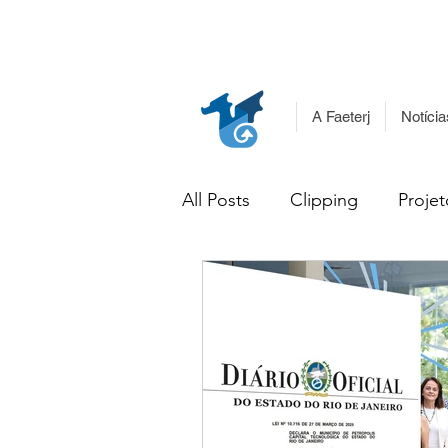
A Faeterj
Notícia
All Posts
Clipping
Projet