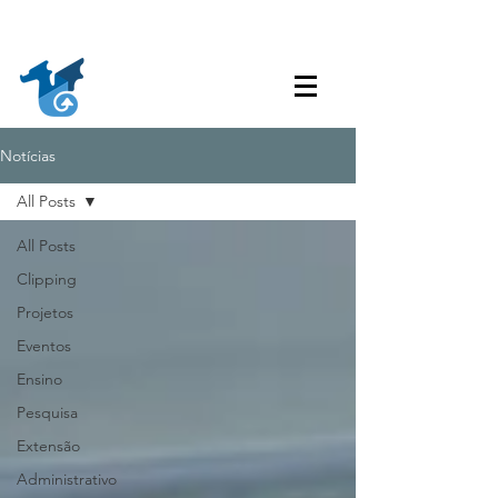
Acessibilidade
Acesso à
Ouvidoria
Transparência
Informação
Notícias
All Posts
All Posts
Clipping
Projetos
Eventos
Ensino
Pesquisa
Extensão
Administrativo