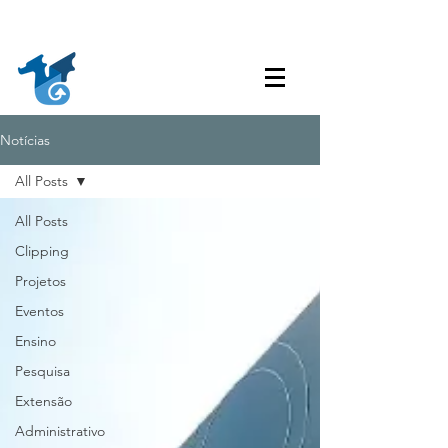
Acessibilidade
Acesso à
Ouvidoria
Transparência
Informação
Notícias
All Posts
All Posts
Clipping
Projetos
Eventos
Ensino
Pesquisa
Extensão
Administrativo