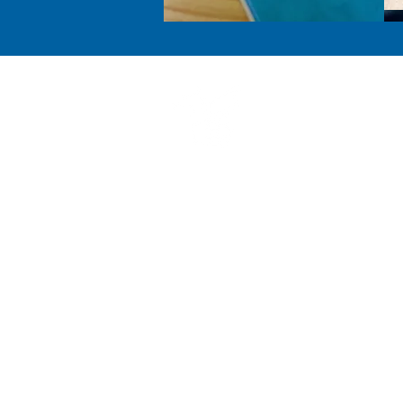
Endereço
Av. Getúlio Vargas 335, Quitandinha,
Petrópolis, RJ, 25651-075
Contato
contato@faeterj-petropolis.edu.br