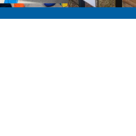
Mapa do site
Sobre nós
Notícias
Instalações
Contato
Equipe Administrativa
Ouvidoria
Revista Democratizar
Acessibilidade
Ensino Superior
Legislação