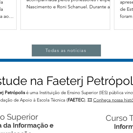
la
apres
Nascimento e Roni Schanuel. Durante a
da
de Es
visita, os estudantes conheceram os
a ao
foram
laboratórios, os principais espaços da
envolvidas
da em
instituição e alguns dos projetos
de ensino
difere
desenvolvidos pela Faeterj Petrópolis. A
 conduzido
organ
turma demonstrou grande interesse e
iana
inteli
entusiasmo ao conhecer de perto a
Todas as notícias
Lacere,
tecno
estrutura e as oportunidades oferecidas
Santos e
desen
pela instituição. A Faeterj Petrópoli
dores e
pelo 
també
tude na Faeterj Petrópol
rj Petrópolis
é uma Instituição de Ensino Superior (IES) pública vin
dação de Apoio à Escola Técnica (
FAETEC
). 🎞️
Conheça nossa histó
o Superior
Curso 
a da Informação e
Infor