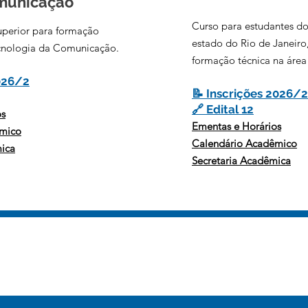
municação
Curso para estudantes d
uperior para formação
estado do Rio de Janeiro
nologia da Comunicação.
formação técnica na área
026/2
📝 Inscrições 2026/2
🔗
Edital 12
os
Ementas e Horários
êmico
Calendário Acadêmico
mica
Secretaria Acadêmica