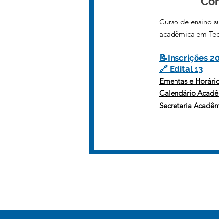
Co
Curso de ensino s
acadêmica em Tec
📝Inscrições 2
🔗 Edital 13
Ementas e Horári
Calendário Acad
Secretaria Acadê