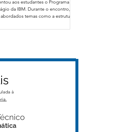
entou aos estudantes o Programa
tágio da IBM. Durante o encontro,
 abordados temas como a estrutura
presa, as áreas de atuação e os
ntes cargos, além da cultura
izacional da IBM, o papel da
gência artificial no mercado de
logia e as oportunidades de
volvimento profissional oferecidas
programa de estágio. Os alunos
m receberam orientações sob
is
culada à
ria.
Técnico
mática