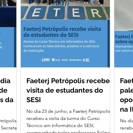
edia
Faeterj Petrópolis recebe
Fae
 de
visita de estudantes do
pal
s da
SESI
opo
na 
No dia 23 de junho, a Faeterj Petrópolis
recebeu a visita da turma do Curso
trópolis
No dia
Técnico em Informática do SESI,
 Secretaria
receb
acompanhada pelos professores Felipe