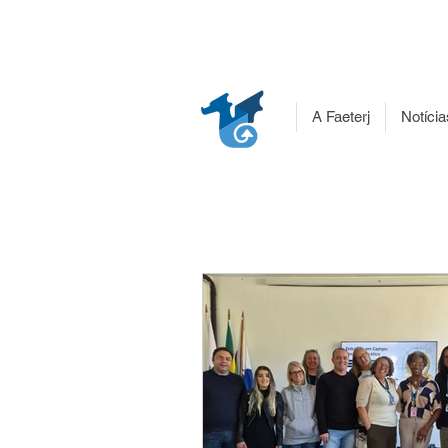
A Faeterj
Notícia