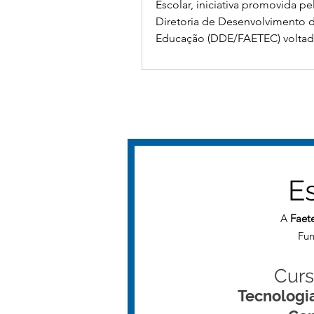
Escolar, iniciativa promovida pe
Diretoria de Desenvolvimento 
Educação (DDE/FAETEC) voltad
fortalecimento das práticas des
pelas secretarias das unidades 
médio técnico. O encontro foi
pelos inspetores escolares Adr
Borsato, Elissandra Firmino de 
Leonardo Cerqueira, Ione dos 
Luciana Borges, reunindo servi
funcionários das secret
Es
A
Faete
Fun
Curs
Tecnologi