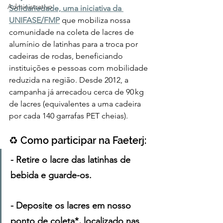
Administrativo
Solidariedade, uma iniciativa da 
UNIFASE/FMP
que mobiliza nossa 
comunidade na coleta de lacres de 
alumínio de latinhas para a troca por 
cadeiras de rodas, beneficiando 
instituições e pessoas com mobilidade 
reduzida na região. Desde 2012, a 
campanha já arrecadou cerca de 90 kg 
de lacres (equivalentes a uma cadeira 
por cada 140 garrafas PET cheias).
♻️ Como participar na Faeterj:
- Retire o lacre das latinhas de 
bebida e guarde-os.
- Deposite os lacres em nosso 
ponto de coleta*,
localizado nas 