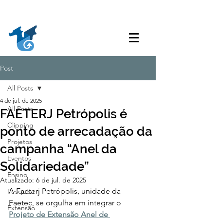
Acessibilidade
Acesso à
Ouvidoria
Transparência
Informação
Post
All Posts
4 de jul. de 2025
All Posts
FAETERJ Petrópolis é
Clipping
ponto de arrecadação da
Projetos
campanha “Anel da
Eventos
Solidariedade”
Ensino
Atualizado:
6 de jul. de 2025
A Faeterj Petrópolis, unidade da 
Pesquisa
Faetec, se orgulha em integrar o 
Extensão
Projeto de Extensão Anel de 