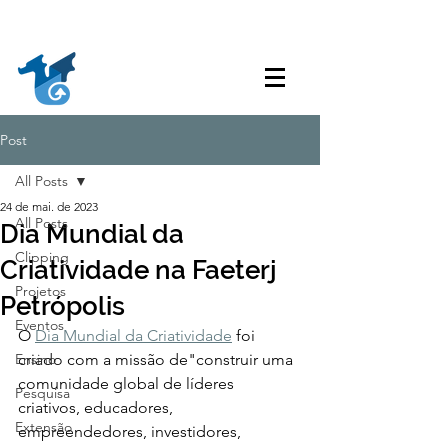
Acessibilidade
Acesso à
Ouvidoria
Transparência
Informação
Post
All Posts
24 de mai. de 2023
All Posts
Dia Mundial da
Clipping
Criatividade na Faeterj
Projetos
Petrópolis
Eventos
O 
Dia Mundial da Criatividade
 foi 
Ensino
criado com a missão de"construir uma 
comunidade global de líderes 
Pesquisa
criativos, educadores, 
Extensão
empreendedores, investidores, 